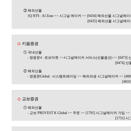
③ 해외선물
1Q HTS : AI Zone >> 시그널 메이커 >> [0434] 해외선물 시그널메
[0435] 해외선물 시그널메
키움증권
① 국내선물
- 영웅문4 : 로보마켓 >>시그널메이커 서비스(선물옵션) >> [047
[0474]
② 해외선물
- 영웅문Global : 시스템트레이딩 >> 해외파생 시그널메이커 >> [
[46
교보증권
① 해외선물
- 교보 PROVEST K Global >> 주문 >> [1791] 시그널메이커 가입
[1751]