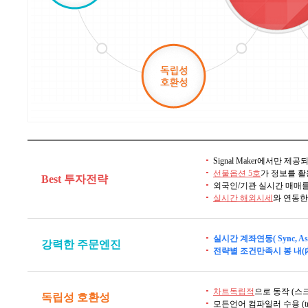
Signal Maker에서만 
선물옵션 5호
가 정보를 
Best 투자전략
외국인/기관 실시간 매매
실시간 해외시세
와 연동한
실시간 계좌연동( Sync, A
강력한 주문엔진
전략별 조건만족시 봉 내(內
차트독립적
으로 동작 (스
독립성 호환성
모든언어 컴파일러 수용 (tradest